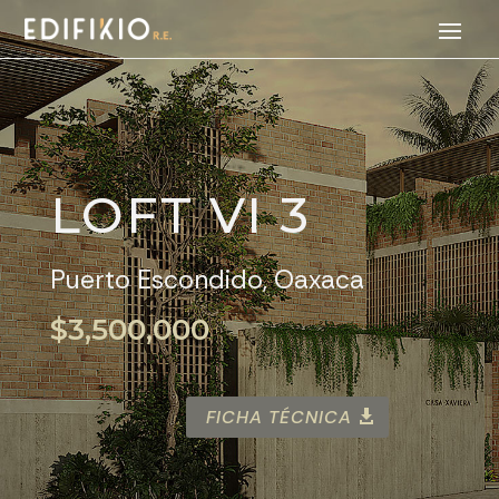
LOFT VI 3
Puerto Escondido, Oaxaca
$3,500,000
FICHA TÉCNICA